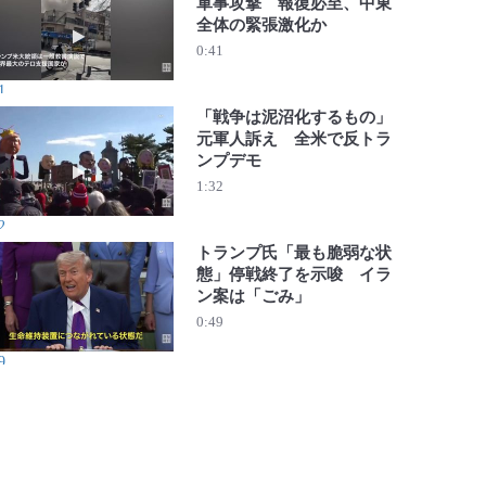
軍事攻撃 報復必至、中東
全体の緊張激化か
動画を再生 米・イスラエル、イランへ軍事攻撃 報復必至
0:41
1
「戦争は泥沼化するもの」
元軍人訴え 全米で反トラ
ンプデモ
動画を再生 「戦争は泥沼化するもの」元軍人訴え 全米で
1:32
2
トランプ氏「最も脆弱な状
態」停戦終了を示唆 イラ
ン案は「ごみ」
動画を再生 トランプ氏「最も脆弱な状態」停戦終了を示唆
0:49
9