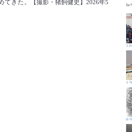
てきた。【撮影・猪飼健史】2026年5
In
1:0
1:5
0:5