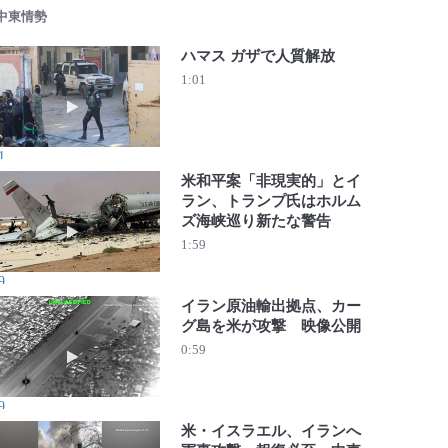
 中東情勢
ハマス ガザで人質解放
1:01
動画を再生 ハマス ガザで人質解放
1
米和平案「非現実的」とイ
ラン、トランプ氏はホルム
ズ海峡巡り新たな警告
動画を再生 米和平案「非現実的」とイラン、トランプ氏は
1:59
9
イラン原油輸出拠点、カー
グ島を米が攻撃 映像公開
動画を再生 イラン原油輸出拠点、カーグ島を米が攻撃 映
0:59
9
米・イスラエル、イランへ