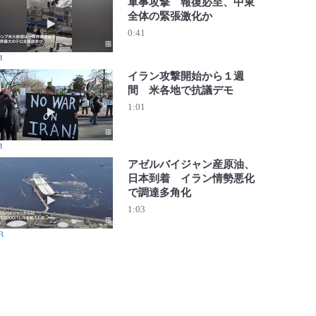
軍事攻撃 報復必至、中東
全体の緊張激化か
動画を再生 米・イスラエル、イランへ軍事攻撃 報復必至
0:41
1
イラン攻撃開始から１週
間 米各地で抗議デモ
動画を再生 イラン攻撃開始から１週間 米各地で抗議デモ
1:01
1
アゼルバイジャン産原油、
日本到着 イラン情勢悪化
で調達多角化
動画を再生 アゼルバイジャン産原油、日本到着 イラン情
1:03
3