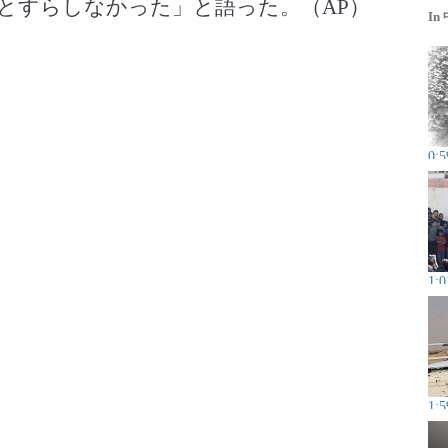
とすらしなかった」と語った。（AP）
In
0:5
1:0
1:5