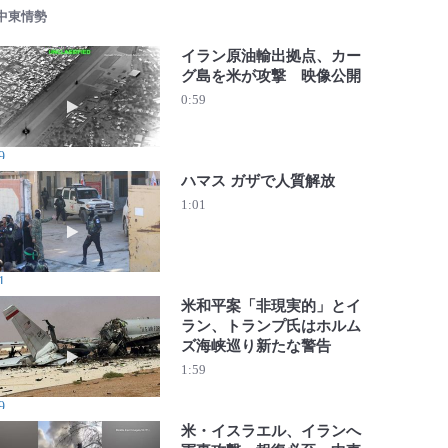
 中東情勢
イラン原油輸出拠点、カー
グ島を米が攻撃 映像公開
動画を再生 イラン原油輸出拠点、カーグ島を米が攻撃 映
0:59
9
ハマス ガザで人質解放
1:01
動画を再生 ハマス ガザで人質解放
1
米和平案「非現実的」とイ
ラン、トランプ氏はホルム
ズ海峡巡り新たな警告
動画を再生 米和平案「非現実的」とイラン、トランプ氏は
1:59
9
米・イスラエル、イランへ