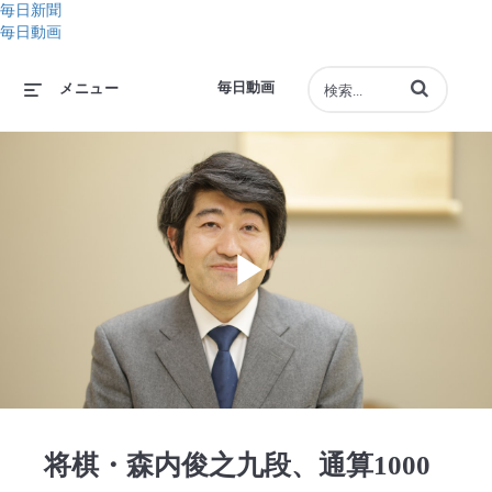
毎日新聞
毎日動画
動画の検索語句
毎日動画
メニュー
Play
Video
将棋・森内俊之九段、通算1000