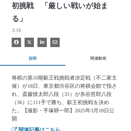
初挑戦 「厳しい戦いが始ま
る」
3:16
Facebook で共有
Xで共有する
LinkedIn で共有
電子メールで共有
説明
関連動画
将棋の第10期叡王戦挑戦者決定戦（不二家主
催）が18日、東京都渋谷区の将棋会館で指さ
れ、斎藤慎太郎八段（31）が糸谷哲郎八段
（36）に111手で勝ち、叡王初挑戦を決め
た。【撮影・手塚耕一郎】2025年3月18日公
開
関連記事はこちら