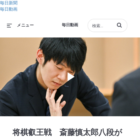
毎日新聞
毎日動画
動画の検索語句
毎日動画
メニュー
Play
Video
将棋叡王戦 斎藤慎太郎八段が