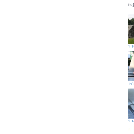
In
1:1
1:0
1:1