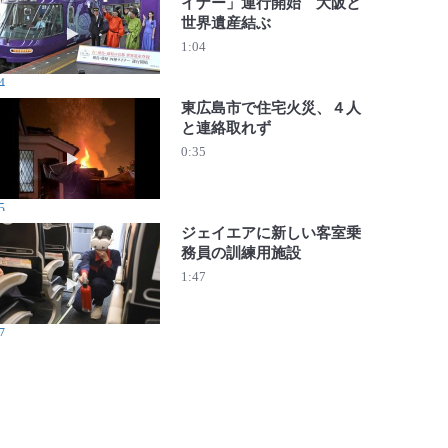
イナー」運行開始 大阪と
世界遺産結ぶ
動画を再生 近鉄「飛鳥・藤原 四神ライナー」運行開始 
1:04
4
東広島市で住宅火災、４人
と連絡取れず
動画を再生 東広島市で住宅火災、４人と連絡取れず
0:35
5
ジェイエアに新しい客室乗
務員の訓練用施設
動画を再生 ジェイエアに新しい客室乗務員の訓練用施設
1:47
7