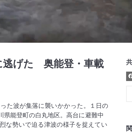
Video
に逃げた 奥能登・車載
った波が集落に襲いかかった。１日の
川県能登町の白丸地区。高台に避難中
烈な勢いで迫る津波の様子を捉えてい