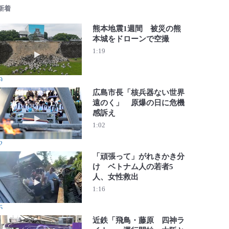
 新着
熊本地震1週間 被災の熊
本城をドローンで空撮
動画を再生 熊本地震1週間 被災の熊本城をドローンで空
1:19
9
広島市長「核兵器ない世界
遠のく」 原爆の日に危機
感訴え
動画を再生 広島市長「核兵器ない世界遠のく」 原爆の日
1:02
2
「頑張って」がれきかき分
け ベトナム人の若者5
人、女性救出
動画を再生 「頑張って」がれきかき分け ベトナム人の若
1:16
6
近鉄「飛鳥・藤原 四神ラ