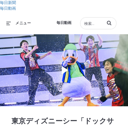
毎日新聞
毎日動画
動画の検索語句
毎日動画
メニュー
Play
Video
東京ディズニーシー「ドックサ