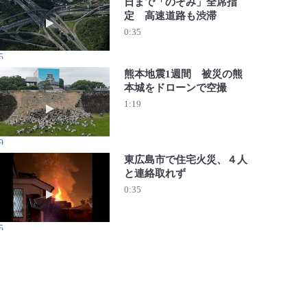
日まで「のぞみ」全席指
定 高速道路も渋滞
動画を再生 帰省ラッシュで長い列 16日まで「のぞみ」
0:35
5
熊本地震1週間 被災の熊
本城をドローンで空撮
動画を再生 熊本地震1週間 被災の熊本城をドローンで空
1:19
9
東広島市で住宅火災、４人
と連絡取れず
動画を再生 東広島市で住宅火災、４人と連絡取れず
0:35
5