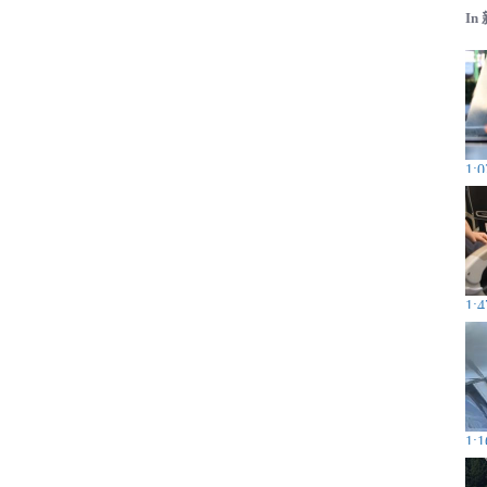
In
1:0
1:4
1:1