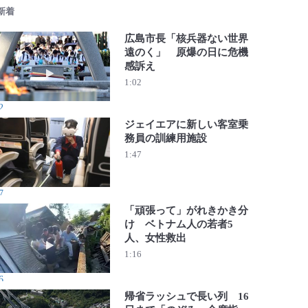
 新着
広島市長「核兵器ない世界
遠のく」 原爆の日に危機
感訴え
動画を再生 広島市長「核兵器ない世界遠のく」 原爆の日
1:02
2
ジェイエアに新しい客室乗
務員の訓練用施設
動画を再生 ジェイエアに新しい客室乗務員の訓練用施設
1:47
7
「頑張って」がれきかき分
け ベトナム人の若者5
人、女性救出
動画を再生 「頑張って」がれきかき分け ベトナム人の若
1:16
6
帰省ラッシュで長い列 16