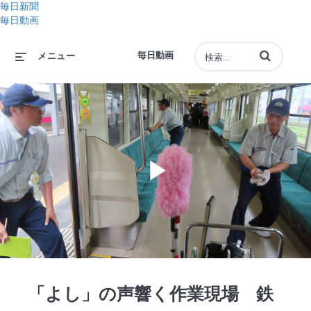
毎日新聞
毎日動画
動画の検索語句
毎日動画
メニュー
Play
Video
「よし」の声響く作業現場 鉄