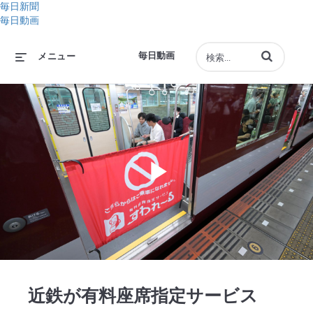
毎日新聞
毎日動画
動画の検索語句
毎日動画
メニュー
Play
Video
近鉄が有料座席指定サービス