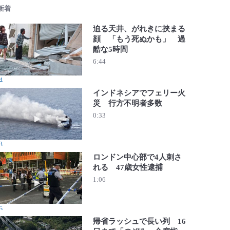
 新着
迫る天井、がれきに挟まる
顔 「もう死ぬかも」 過
酷な5時間
動画を再生 迫る天井、がれきに挟まる顔 「もう死ぬかも
6:44
4
インドネシアでフェリー火
災 行方不明者多数
動画を再生 インドネシアでフェリー火災 行方不明者多数
0:33
3
ロンドン中心部で4人刺さ
れる 47歳女性逮捕
動画を再生 ロンドン中心部で4人刺される 47歳女性逮捕
1:06
6
帰省ラッシュで長い列 16