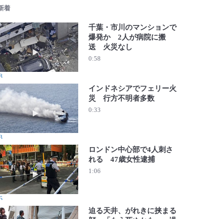
 新着
千葉・市川のマンションで
爆発か 2人が病院に搬
送 火災なし
動画を再生 千葉・市川のマンションで爆発か 2人が病院
0:58
8
インドネシアでフェリー火
災 行方不明者多数
動画を再生 インドネシアでフェリー火災 行方不明者多数
0:33
3
ロンドン中心部で4人刺さ
れる 47歳女性逮捕
動画を再生 ロンドン中心部で4人刺される 47歳女性逮捕
1:06
6
迫る天井、がれきに挟まる