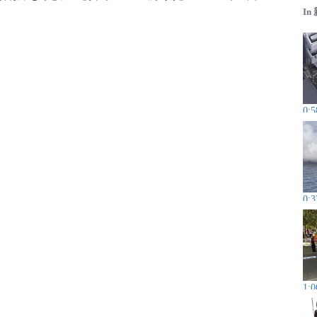
In
0:5
0:3
1:0