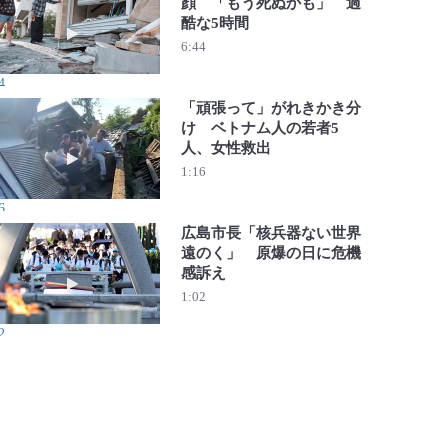
顔 「もう死ぬかも」 過
酷な5時間
動画を再生 迫る天井、がれきに挟まる顔 「もう死ぬかも
6:44
4
「頑張って」がれきかき分
け ベトナム人の若者5
人、女性救出
動画を再生 「頑張って」がれきかき分け ベトナム人の若
1:16
6
広島市長「核兵器ない世界
遠のく」 原爆の日に危機
感訴え
動画を再生 広島市長「核兵器ない世界遠のく」 原爆の日
1:02
2