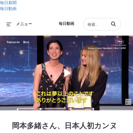
毎日新聞
毎日動画
動画の検索語句
毎日動画
メニュー
Play
Video
岡本多緒さん、日本人初カンヌ