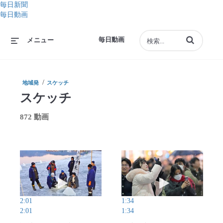
毎日新聞
毎日動画
動画の検索語句
毎日動画
メニュー
/
地域発
スケッチ
スケッチ
872 動画
動画を再生 諏訪湖「御神渡り」、今季も現れず
動画を再生 東京
2:01
1:34
2:01
1:34