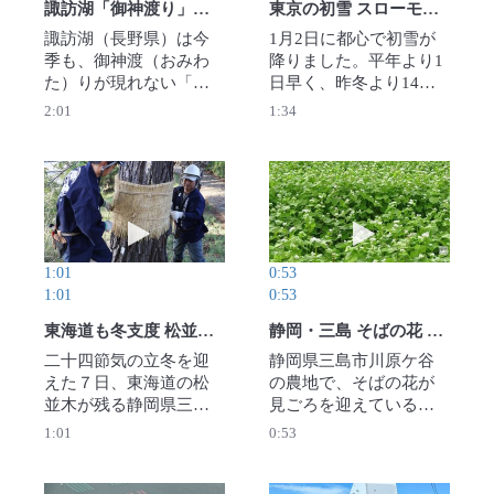
諏訪湖「御神渡り」、今季も現れず
東京の初雪 スローモーション映像で
諏訪湖（長野県）は今
1月2日に都心で初雪が
季も、御神渡（おみわ
降りました。平年より1
た）りが現れない「明
日早く、昨冬より14日
けの海」となった。八
遅い観測です。お正月
2:01
1:34
剱（やつるぎ）神社
に降った初雪の様子
（諏訪市小和田）の宮
を、東京都中野区でス
坂清宮司（75）は立春
ローモーションで撮影
の4日早朝、湖面を観察
しました。
動画を再生 東海道も冬支度 松並木でこも巻き
動画を再生 静岡・
した後、「残念ながら
御渡（みわた）りを拝
観することかなわず、
1:01
0:53
春を迎えようとしてい
1:01
0:53
る」と述べ、明けの海
を宣言した。【撮影・
東海道も冬支度 松並木でこも巻き
静岡・三島 そばの花 見ごろ
宮坂一則】2026年2月4
二十四節気の立冬を迎
静岡県三島市川原ケ谷
日公開
えた７日、東海道の松
の農地で、そばの花が
並木が残る静岡県三島
見ごろを迎えている。
市川原ケ谷で害虫駆除
江戸時代に東海道を行
1:01
0:53
のための松のこも巻き
き来する人々に三島宿
が行われた。こもは啓
で供されたという「三
蟄の来年３月５日に外
島そば」の復活を目指