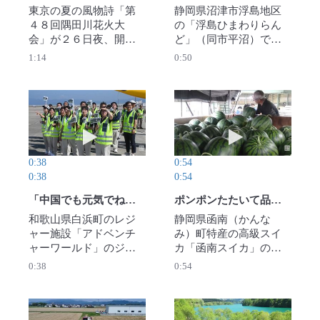
東京の夏の風物詩「第
静岡県沼津市浮島地区
４８回隅田川花火大
の「浮島ひまわりらん
会」が２６日夜、開か
ど」（同市平沼）で、
れた。東京都台東区と
ひまわりの花が見ごろ
1:14
0:50
墨田区にまたがる会場
を迎えている。耕作放
で約２万発の花火が打
棄された水田の景観保
ち上げられ、夏の夜空
全をと、２００９年に
を色鮮やかに彩った大
始まり、今年で年目。
動画を再生 「中国でも元気でね」 和歌山のパン
動画を再生 ポン
輪の花火が９３万人の
すっくと背を伸ばした
来場者を楽しませた。
茎の頂上に大輪の黄色
【撮影・本社ヘリから
い花が咲き誇る。時期
0:38
0:54
手塚耕一郎撮影】2025
をずらして植え付けて
0:38
0:54
年7月26日公開
いるので、８月中旬ご
ろまで楽しめるとい
「中国でも元気でね」 和歌山のパンダ4頭、輸送の飛行機が関空離陸
ポンポンたたいて品質確認 「函南スイカ」出荷時期迎える
う。【撮影・石川宏】
和歌山県白浜町のレジ
静岡県函南（かんな
2025年７月17日公開
ャー施設「アドベンチ
み）町特産の高級スイ
ャーワールド」のジャ
カ「函南スイカ」の出
イアントパンダ4頭を乗
荷時期を迎え、JAふじ
0:38
0:54
せた航空機が28日午
伊豆の集出荷場（同町
後、関西国際空港から
大土肥）で9日、生産者
中国へ向けて出発し
と市場関係者が出荷計
た。駐機場で関係者が
画や規格を確認する目