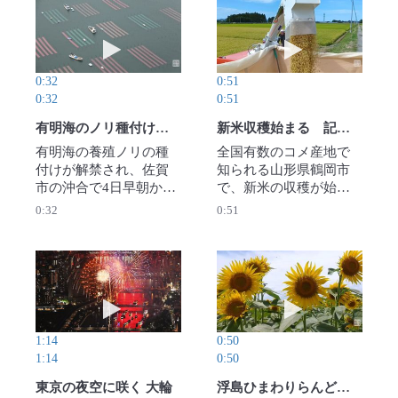
され、入り込んだ虫は
し、地元のNPO法人グ
動画を再生 有明海のノリ種付け作業が解禁
動画を再生 新米
こもごと処分される。
ラウンドワーク三島
【撮影・石川宏】2025
（GW三島）が栽培して
年11月7日公開
いる。【撮影・石川
0:32
0:51
宏】2025年11月7日公開
0:32
0:51
有明海のノリ種付け作業が解禁
新米収穫始まる 記録的高温と水不足、価格上昇…不安尽きず 山形
有明海の養殖ノリの種
全国有数のコメ産地で
付けが解禁され、佐賀
知られる山形県鶴岡市
市の沖合で4日早朝から
で、新米の収穫が始ま
多くの漁船が出て、海
った。記録的な高温と
0:32
0:51
上に赤や緑、青など色
水不足の影響が懸念さ
とりどりのノリ網を海
れる中、品質や収穫量
面に広げました。【撮
はどうなのか。庄内平
影・本社ヘリから】
野のトップを切ってコ
動画を再生 東京の夜空に咲く 大輪
動画を再生 浮島
2025年11月4日公開
ンバインを始動した農
家を訪ねた。【撮影・
長南里香】2025年8月31
1:14
0:50
日公開
1:14
0:50
東京の夜空に咲く 大輪
浮島ひまわりらんどでヒマワリ見ごろ 静岡・沼津