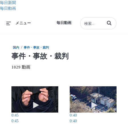
毎日新聞
毎日動画
動画の検索語句
毎日動画
メニュー
/
国内
事件・事故・裁判
事件・事故・裁判
1029 動画
動画を再生 トクリュウ代表格「ナチュラル」トッ
動画を再生 脱走
0:45
0:40
0:45
0:40