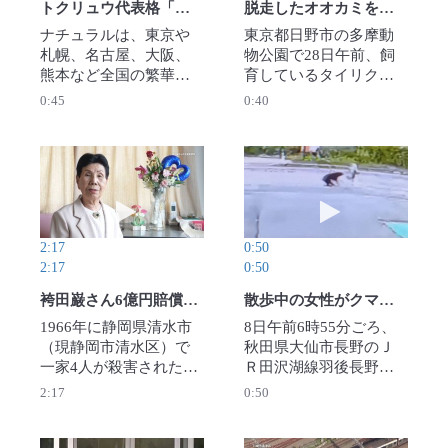
トクリュウ代表格「ナチュラル」トップ、奄美大島で確保
脱走したオオカミを捕獲 多摩動物公園内で 園側はXで陳謝
ナチュラルは、東京や
東京都日野市の多摩動
札幌、名古屋、大阪、
物公園で28日午前、飼
熊本など全国の繁華街
育しているタイリクオ
で活動する匿名・流動
オカミ1頭がおりから逃
0:45
0:40
型犯罪グループ（トク
げ出し、午後2時20分ご
リュウ＝匿流）の代表
ろ、園内で捕獲され
格。女性を性風俗店に
た。【撮影・本社ヘリ
紹介し、売り上げの一
から】2025年12月28日
動画を再生 袴田巌さん6億円賠償求めて提訴 警
動画を再生 散歩
部を受け取る「スカウ
公開
トバック」を主な収益
にしてきた。全国で
2:17
0:50
1500人以上が在籍し、
2:17
0:50
22年には44億円以上を
得ていたという。2026
袴田巌さん6億円賠償求めて提訴 警察・検察・裁判所に「冤罪責任」
散歩中の女性がクマに背後から襲われる 秋田県大仙市
年1月27日公開
1966年に静岡県清水市
8日午前6時55分ごろ、
（現静岡市清水区）で
秋田県大仙市長野のＪ
一家4人が殺害された事
Ｒ田沢湖線羽後長野駅
件で、再審無罪が確定
付近の市道で散歩中の
2:17
0:50
した袴田巌さん（89）
女性（82）が背後から
が9日、国と県を相手取
クマに襲われ、目の付
り約6億円の損害賠償を
近に切り傷を負った。