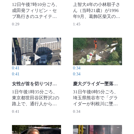
車の先頭車両が脱線し
12日午後7時10分ごろ、
上智大4年の小林順子さ
たが、けが人はいなか
成田発フィリピン・セ
ん（当時21歳）が1996
った。【撮影・本社ヘ
ブ島行きのユナイテッ
年9月、葛飾区柴又の自
リから】2025年10月6日
ド航空32便（ボーイン
宅で殺害された事件は9
0:29
1:45
公開
グ737）が関西国際空港
日、未解決のまま発生
に緊急着陸した。乗
から29年を迎えた。事
客・乗員141人は着陸
件現場の自宅跡地で献
後、全員がシューター
花式が開かれ、父賢二
動画を再生 女性が首を切りつけられ死亡 東京・
動画を再生 慶大
で脱出した。消防によ
さん（79）は「何とし
ると、80代と50代の女
ても娘の無念を晴らし
性計2人がけがをして病
たい」と事件の解決を
0:41
0:34
院に搬送された（12日
願った。【撮影・松本
0:41
0:34
午後11時現在）。いず
惇】2025年9月9日公開
れも打撲程度の軽傷と
女性が首を切りつけられ死亡 東京・世田谷の路上 男性逃走
慶大グライダー墜落、死亡 競技会場付近 20代くらいの女性 埼玉・利根川
いう。（乗客提供）
1日午後1時35分ごろ、
31日午後0時5分ごろ、
2025年9月12日公開
東京都世田谷区野沢2の
埼玉県熊谷市で「グラ
路上で、通行人から
イダーが利根川に墜落
「女性が血まみれで倒
した」と目撃者から119
0:41
0:34
れている」と110番があ
番があった。機体は同
った。韓国籍の自営業
市葛和田（くずわだ）
女性（40）が首を切り
の利根川の中州で大破
付けられ、意識不明の
しており、県警熊谷署