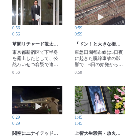
求める訴訟を静岡地裁
襲う瞬間が現場付近の
動画を再生 草間リチャード敬太さん釈放 涙声で
動画を再生 「ド
に起こした。逮捕・起
防犯カメラに映されて
訴した警察・検察に加
いた。（提供映像）
えて、死刑判決を出し
2025年10月9日公開
0:56
0:59
て一度は確定させた裁
0:56
0:59
判所の責任も問う。
（支援者提供）2025年
草間リチャード敬太さん釈放 涙声で謝罪 公然わいせつ容疑で逮捕
「ドン！と大きな衝撃」「怖かった」 東急田園都市線で衝突、脱線
10月9日公開
東京都新宿区で下半身
東急田園都市線は5日夜
を露出したとして、公
に起きた脱線事故の影
然わいせつ容疑で逮
響で、6日の始発から渋
捕、送検された５人組
谷―鷺沼間の上下線で
0:56
0:59
アイドルグループ「Ａ
運転を見合わせてい
ぇ！ｇｒｏｕｐ」メン
る。事故は5日午後11時
バーの草間リチャード
5分ごろ、川崎市高津区
敬太さん（29）が6日、
の田園都市線梶が谷駅
動画を再生 関空にユナイテッド機が緊急着陸 14
動画を再生 上智
留置先の警視庁三田署
構内で発生。中央林間
から釈放された。【撮
発渋谷行きの上り列車
影・松本ゆう雅、幾島
（10両編成）が、停車
0:29
1:45
健太郎】2025年10月6日
中の回送列車（10両編
0:29
1:45
公開
成）に衝突した。東急
電鉄によると、回送列
関空にユナイテッド機が緊急着陸 141人が緊急脱出
上智大生殺害・放火事件から29年 現場で献花の父「１万日」の思い語る