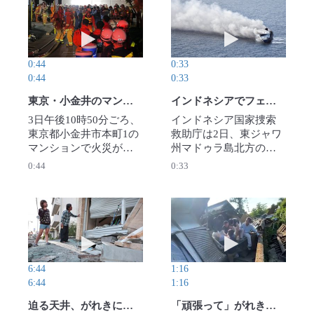
の被害が確認されてい
が暮らしていたが、い
動画を再生 東京・小金井のマンションで火災 複
動画を再生 イン
る。【撮影・後藤由
ずれも連絡は取れてい
耶】2026年8月5日公開
ない。【近隣住民提
供、写真・川原聖史撮
0:44
0:33
影】2026年8月5日公開
0:44
0:33
東京・小金井のマンションで火災 複数人がけが、逃げ遅れなし
インドネシアでフェリー火災 行方不明者多数
3日午後10時50分ごろ、
インドネシア国家捜索
東京都小金井市本町1の
救助庁は2日、東ジャワ
マンションで火災があ
州マドゥラ島北方の海
ったと119番があった。
域でフェリー「ムティ
0:44
0:33
東京消防庁によると、
アラ・セントサ2」に火
13階建てマンションの1
災が発生し、少なくと
階付近から出火したと
も5人が死亡、41人が行
みられ、複数のけが人
方不明になったと発表
動画を再生 迫る天井、がれきに挟まる顔 「もう
動画を再生 「頑
が確認された。警視庁
した。225人が救助され
や東京消防庁が詳しい
た。（BASARNAS／ロ
状況や出火原因を調べ
イター)2026年8月3日公
6:44
1:16
ている。【撮影・手塚
開
6:44
1:16
耕一郎】2026年８月４
日公開
迫る天井、がれきに挟まる顔 「もう死ぬかも」 過酷な5時間
「頑張って」がれきかき分け ベトナム人の若者5人、女性救出