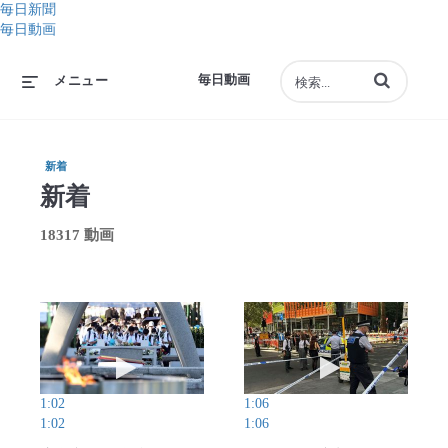
毎日新聞
毎日動画
動画の検索語句
毎日動画
メニュー
新着
新着
18317 動画
動画を再生 広島市長「核兵器ない世界遠のく」 
動画を再生 ロン
1:02
1:06
1:02
1:06