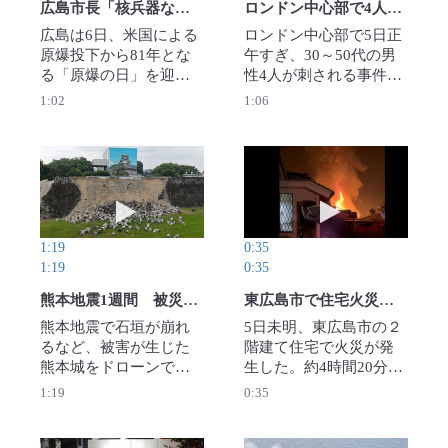
広島市長「核兵器ない世界遠のく」 原爆の日に危機感訴え
ロンドン中心部で4人刺される 47歳女性逮捕
広島は6日、米国による
ロンドン中心部で5日正
原爆投下から81年とな
午すぎ、30～50代の男
る「原爆の日」を迎え
性4人が刺される事件が
た。広島市中区の平和
あり、ロンドン警視庁
1:02
1:06
記念公園で平和記念式
は47歳の女性を凶器の
典が開かれ、松井一実
所持と暴行の容疑で逮
市長は平和宣言で、多
捕した。4人は病院に搬
くの為政者が核抑止力
送されたが、いずれも
動画を再生 熊本地震1週間 被災の熊本城をドロ
動画を再生 東広
に依存し続け、核兵器
命に別条はないとい
のない世界は遠のく一
う。警察は女性の精神
方だと危機感を示し
状態も含め事件の経緯
1:19
0:35
た。その上で「一人一
を調べている。
1:19
0:35
人が核兵器廃絶を理想
（NEWSFLARE・SWNS
で終わらせない国際社
／ロイター）2026年8月
熊本地震1週間 被災の熊本城をドローンで空撮
東広島市で住宅火災、４人と連絡取れず
会を創り上げるための
5日公開
熊本地震で石垣が崩れ
5日未明、東広島市の２
行動を起こす必要があ
るなど、被害が生じた
階建て住宅で火災が発
る」と市民社会に呼び
熊本城をドローンで空
生した。約4時間20分後
かけた。【撮影・西村
撮した。8月4日時点で
に火は消し止められた
1:19
0:35
剛】2026年8月6日公開
場内の石垣40カ所が崩
が、住宅は全焼し、焼
落。天守閣など建物
け跡から3人の遺体が見
で、土壁などに11カ所
つかった。住宅には4人