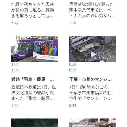
地震で落ちてきた天井
震度6強の揺れが襲った
が目の前に迫る。身動
熊本県八代市では、ベ
きを取ろうとしても、
トナム人の若い男女5人
顔はがれきに挟まれて
が人命救助に奮闘し
6:44
1:16
いる。その後も続く揺
た。倒壊した家屋から
れで、徐々に天井がず
高齢の女性を助け出し
り落ちてくる。「まだ
た。がれきとなった木
自分は生きている。誰
材を切り出し、「頑張
動画を再生 近鉄「飛鳥・藤原 四神ライナー」運
動画を再生 千葉
か、助け出してく
って」と声を掛け続け
れ」。熊本県八代市の
た5人。「助かって良か
清村浩二さん（62）は5
った」と話した。
1:04
0:58
時間後に救助された。
（レ・フイ・トゥアン
1:04
0:58
【撮影・滝川大貴】
さん提供）2026年8月1
2026年8月2日公開
日公開
近鉄「飛鳥・藤原 四神ライナー」運行開始 大阪と世界遺産結ぶ
千葉・市川のマンションで爆発か 2人が病院に搬送 火災なし
近畿日本鉄道は1日、世
1日午前6時35分ごろ、
界文化遺産の登録が決
千葉県市川市福栄の住
まった「飛鳥・藤原の
宅街で「マンションの
宮都」（奈良県）にち
爆発音がした。白い煙
1:04
0:58
なんだ特急列車「飛
が見える」と複数の110
鳥・藤原　四神（しじ
番があった。警察と消
ん）ライナー」の運行
防が駆けつけたとこ
を始めた。大阪阿部野
ろ、火災は確認できな