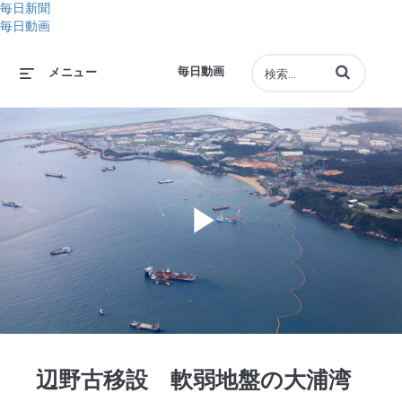
毎日新聞
毎日動画
動画の検索語句
毎日動画
メニュー
Play
Video
辺野古移設 軟弱地盤の大浦湾