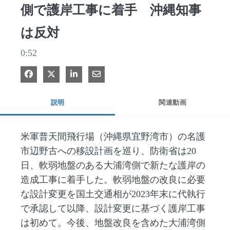
側で護岸工事に着手 沖縄知事
は反対
0:52
Facebook で共有
Xで共有する
LinkedIn で共有
電子メールで共有
説明
関連動画
米軍普天間飛行場（沖縄県宜野湾市）の名護
市辺野古への移設計画を巡り、防衛省は20
日、軟弱地盤のある大浦湾側で新たな護岸の
造成工事に着手した。軟弱地盤の改良に必要
な設計変更を国土交通相が2023年末に代執行
で承認して以降、設計変更に基づく護岸工事
は初めて。今後、地盤改良を含めた大浦湾側