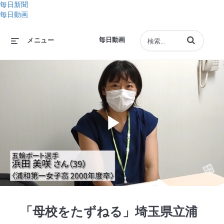
毎日新聞
毎日動画
動画の検索語句
毎日動画
メニュー
Play
Video
「母校をたずねる」埼玉県立浦