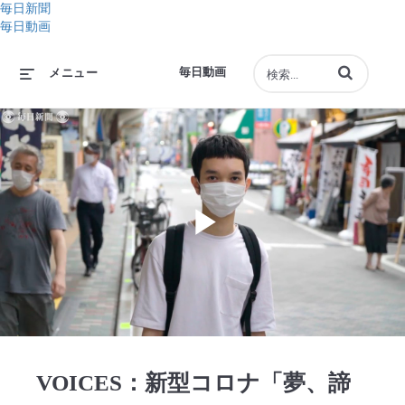
毎日新聞
毎日動画
動画の検索語句
毎日動画
メニュー
Play
Video
VOICES：新型コロナ「夢、諦