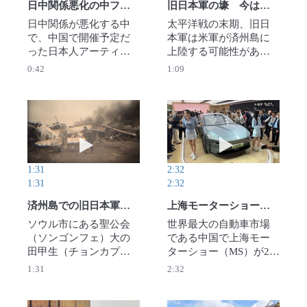
日中関係悪化の中ファン熱狂…でも今後は中止 日本アイドル上海公演
旧日本軍の壕 今は水族館やワインセラーに 朝鮮半島の「本土決戦」計画
日中関係が悪化する中
太平洋戦の末期、旧日
で、中国で開催予定だ
本軍は米軍が済州島に
った日本人アーティス
上陸する可能性がある
トの公演が中止を余儀
とみて、決戦の準備を
0:42
1:09
なくされる事態となっ
急いだ。米軍は実際に
ている。ただ、当初は
は1945年11月の九州上
地域によって温度差も
陸作戦を計画していた
あり、公演が許された
とされるが、日本側は
動画を再生 済州島での旧日本軍武装解除の映像 
動画を再生 上海
場所では日本アーティ
九州や済州島を含む7カ
ストのファンらが熱狂
所を予想地点としたか
していた。当事者たち
らだ。済州島陥落後、
1:31
2:32
の思いを聞こうと、11
朝鮮半島で徹底抗戦す
1:31
2:32
月下旬に上海市で開催
ることも見据え、旧日
されたあるアイドルの
本軍は半島を統括する
済州島での旧日本軍武装解除の映像 米国立公文書館で発見
上海モーターショー開幕 中国勢EV、開発加速
ライブを訪ねた。【撮
第17方面軍の司令部を
ソウル市にある聖公会
世界最大の自動車市場
影・松倉佑輔】2025年
移す計画も極秘裏に進
（ソンゴンフェ）大の
である中国で上海モー
11月30日公開
めた。移転先は韓国中
田甲生（チョンカプセ
ターショー（MS）が23
部・大田（テジョン）
ン）教授が、米国立公
日、開幕した。米国と
1:31
2:32
だった。【撮影・福岡
文書館で、済州島の米
の貿易戦争で揺れる中
静哉】2025年11月30日
軍が旧日本軍を武装解
国だが、電気自動車
公開
除する映像を発見し
（EV）の開発競争で中