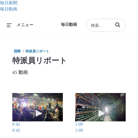
毎日新聞
毎日動画
動画の検索語句
毎日動画
メニュー
/
国際
特派員リポート
特派員リポート
45 動画
動画を再生 日中関係悪化の中ファン熱狂…でも今
動画を再生 旧日
0:42
1:09
0:42
1:09