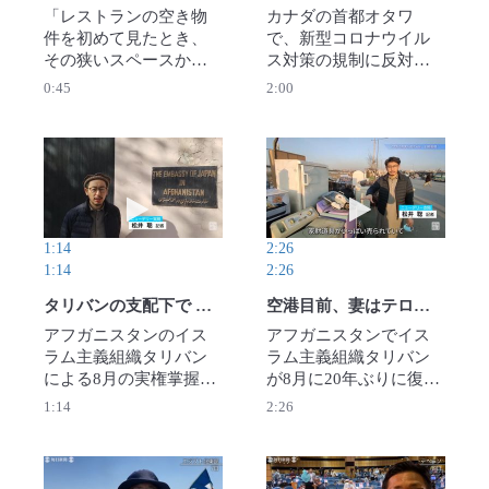
のは、脱出した一人の5
「レストランの空き物
カナダの首都オタワ
歳児の証言だった。
件を初めて見たとき、
で、新型コロナウイル
【撮影・平野光芳】
その狭いスペースから
ス対策の規制に反対す
2023年9月6日公開
東京で入ったギョーザ
るトラック運転手らが
0:45
2:00
専門店を思い出し
国会議事堂前を約500台
た」。料理人のワジ
の大型トラックで10日
ム・マリコフさん
間以上にわたって“占
（30）はそのひらめき
拠”し、これに賛同する
動画を再生 タリバンの支配下で ：職員の国外退
動画を再生 空港
を逃さなかった。【撮
数千人規模の抗議デモ
影・大前仁】2023年8月
が続いている。安全上
26日公開
の懸念でトルドー首相
1:14
2:26
がオタワの自宅を離れ
1:14
2:26
る事態になり、ワトソ
ン市長は6日、非常事態
タリバンの支配下で ：職員の国外退避から4カ月 「警備」下にあったカブールの日本大使館
空港目前、妻はテロで…「逃げたい」楽器奏者嘆き アフガン混乱
宣言を発令。デモはカ
アフガニスタンのイス
アフガニスタンでイス
ナダの各地に飛び火し
ラム主義組織タリバン
ラム主義組織タリバン
ている。【撮影・隅俊
による8月の実権掌握に
が8月に20年ぶりに復権
之】2022年2月8日公開
前後して、日本を含む
して以降、国の経済や
1:14
2:26
多くの国が首都カブー
社会は混乱を極めてい
ルにある大使館を一時
る。さらに、タリバン
的に閉鎖し、職員は国
と敵対する過激派組織
外に退避した。それか
「イスラム国」（IS）系