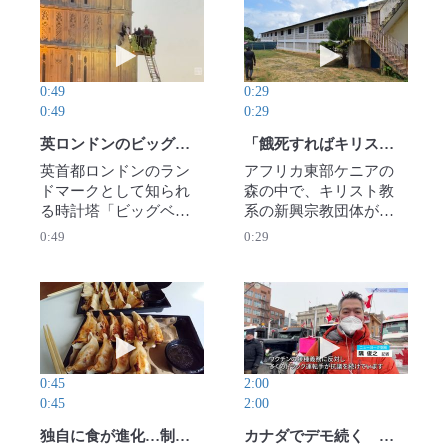
た。1945年10月に撮影
国勢の勢いは止まらな
動画を再生 英ロンドンのビッグベンに男性がよじ
動画を再生 「餓
されたもので、写真は
い。むしろテスラなど
複数残されているが、
の米国メーカーが逆風
映像の確認は初めて
を受けているようだ。
0:49
0:29
だ。旧日本軍の戦跡に
先端技術の主戦場とな
0:49
0:29
詳しい四川外国語大
った中国市場で何が起
（中国）の菊池実・元
こっているのか。【撮
英ロンドンのビッグベンに男性がよじ登り騒然
「餓死すればキリストに会える」数百人を集団死させたカルト教団の闇
教授は「当時の様子が
影・松倉佑輔】2025年4
英首都ロンドンのラン
アフリカ東部ケニアの
詳細に分かり、貴重な
月24日公開
ドマークとして知られ
森の中で、キリスト教
史料だ」と指摘する。
る時計塔「ビッグベ
系の新興宗教団体が
（米国立公文書館、韓
ン」に8日早朝、男性が
「餓死すればキリスト
0:49
0:29
国・聖公会大の田甲生
よじ登る騒ぎがあっ
に会える」と多数の信
教授提供）2025年11月
た。ロイター通信が報
者を死に追いやってい
30日公開
じた。男性は塔外側の
たことが今年3月に発覚
装飾部分に立ったまま
し、カルト宗教を巡る
動画を再生 独自に食が進化…制裁下を生きるロ
動画を再生 カナ
長時間とどまってお
大きな社会問題となっ
り、警察や消防が救助
ている。見つかった遺
活動を行った。【撮
体は子供や女性を中心
0:45
2:00
影・猪森 万里夏】（２
に400人を超え、現在も
0:45
2:00
０２５年３月９日公
発掘作業が続く。警察
開）
の捜査を突き動かした
独自に食が進化…制裁下を生きるロシアの人々 本格的なギョーザを提供するレストランも
カナダでデモ続く 議会前にトラック500台 コロナ対策に怒る運転手ら